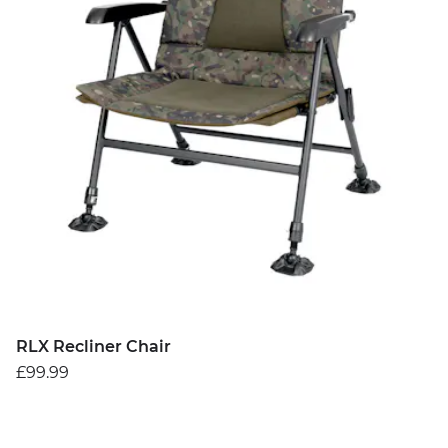
RLX Recliner Chair
£99.99