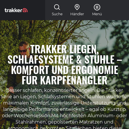
Skip to main content
Suche
Händler
Menü
TRAKKER LIEGEN,
SCHLAFSYSTEME & STÜHLE –
KOMFORT UND ERGONOMIE
FÜR KARPFENANGLER
Besser schlafen, konzentrierter angeln. Die Trakker
Serie an Liegen, Schlafsystemen und Stühlen wurde für
maximalen Komfort, zuverlässige Unterstützung und
langlebige Performance entwickelt – egal ob Kurztrip
oder Wochensession.Mit hochfesten Aluminium- oder
Stahlrahmen, gepolsterten Matratzen und
ergonomisch geformten Sitzflächen bieten diese