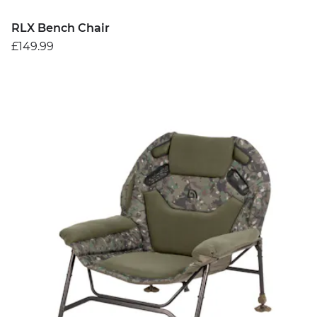
RLX Bench Chair
£149.99