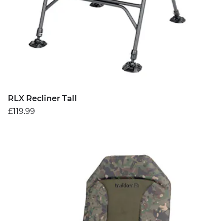
RLX Recliner Tall
£119.99