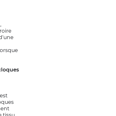
,
roire
 d'une
lorsque
 cloques
est
loques
ment
e tissu