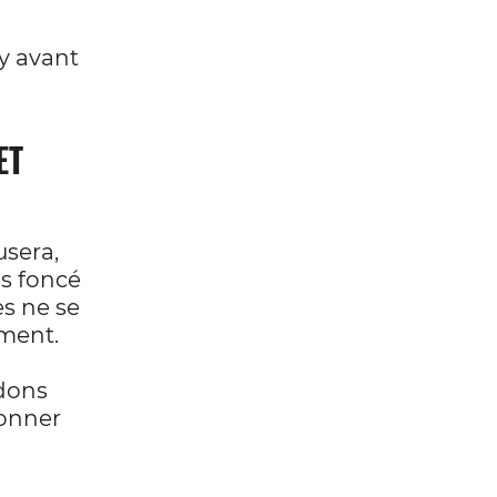
y avant
ET
usera,
us foncé
es ne se
ement.
dons
onner