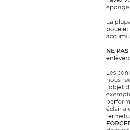
Lavez vo
éponge
La plupa
boue et
accumul
NE PAS
enlèvero
Les con
nous re
l'objet 
exempte
perform
éclair a
fermetur
FORCER