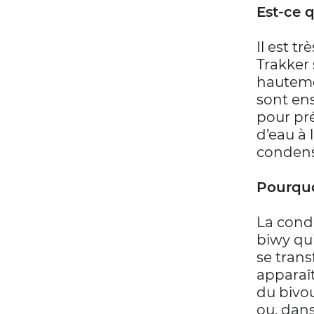
Est-ce 
Il est t
Trakker 
hauteme
sont en
pour pré
d’eau à 
condens
Pourquo
La conde
biwy qui
se tran
apparaît
du bivou
ou, dans