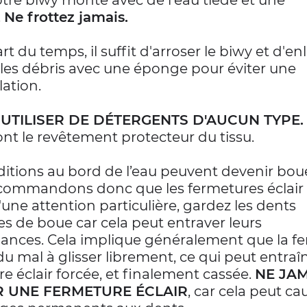
tre biwy monté avec de l'eau tiède et une
.
Ne frottez jamais.
rt du temps, il suffit d'arroser le biwy et d'enl
 les débris avec une éponge pour éviter une
ation.
 UTILISER DE DÉTERGENTS D'AUCUN TYPE
nt le revêtement protecteur du tissu.
ditions au bord de l’eau peuvent devenir bou
commandons donc que les fermetures éclair 
d'une attention particulière, gardez les dents
s de boue car cela peut entraver leurs
ances. Cela implique généralement que la f
 du mal à glisser librement, ce qui peut entra
e éclair forcée, et finalement cassée.
NE JAM
 UNE FERMETURE ÉCLAIR
, car cela peut ca