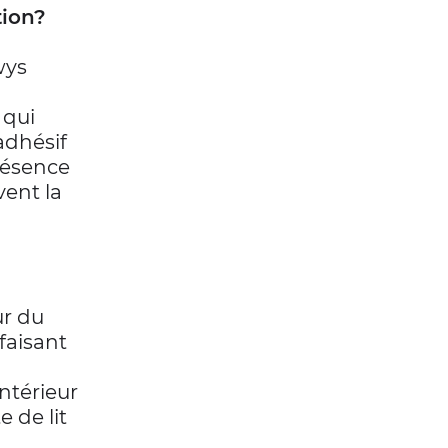
tion?
wys
 qui
adhésif
présence
vent la
ur du
 faisant
intérieur
 de lit