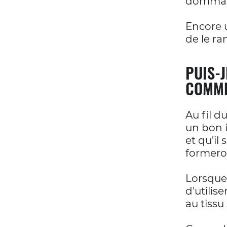
dommag
Encore u
de le ra
PUIS-
COMM
Au fil d
un bon i
et qu'il
formeron
Lorsque
d'utilise
au tissu