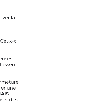
ever la
.
Ceux-ci
euses,
fassent
ermeture
îner une
AIS
user des