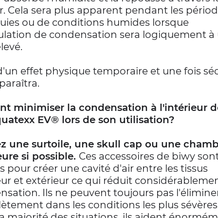
r. Cela sera plus apparent pendant les pério
luies ou de conditions humides lorsque
ulation de condensation sera logiquement à
levé.
t d'un effet physique temporaire et une fois sé
paraîtra.
 minimiser la condensation à l'intérieur 
uatexx EV® lors de son utilisation?
sez une surtoile, une skull cap ou une cham
eure si possible.
Ces accessoires de biwy son
 pour créer une cavité d'air entre les tissus
eur et extérieur ce qui réduit considérablemen
sation. Ils ne peuvent toujours pas l'élimine
tement dans les conditions les plus sévères
a majorité des situations, ils aident énormém