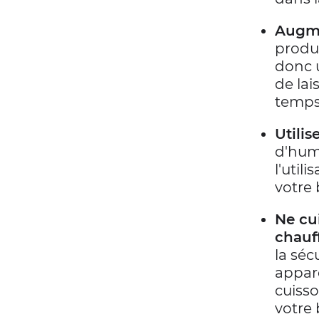
Augme
produi
donc 
de lai
temps
Utilis
d'humi
l'util
votre 
Ne cui
chauff
la séc
appare
cuiss
votre 