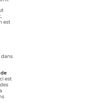
ut
,
n est
r dans
 de
ci est
 des
a
ns