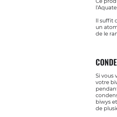
Ce produ
l'Aquate
Il suffi
un atomi
de le ra
CONDE
Si vous 
votre bi
pendant 
condens
biwys et
de plusi