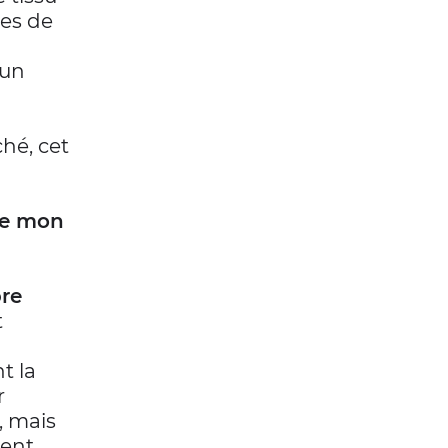
des de
 un
ché, cet
de mon
bre
t
t la
r
, mais
ent.