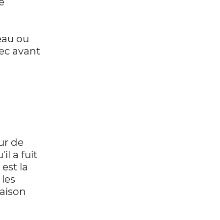
e
ceau ou
sec avant
eur de
l a fuit
est la
les
raison