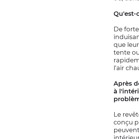
Qu'est-
De fort
induisan
que leur 
tente ou
rapidem
l'air cha
Après de
à l'int
problè
Le revêt
conçu p
peuvent 
intérieu