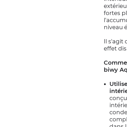
extérieu
fortes p
l'accum
niveau é
Il s'agi
effet dis
Comment
biwy Aq
Utili
intéri
conçus
intéri
conden
complè
dans l