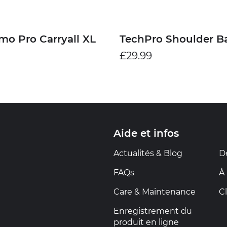
o Pro Carryall XL
TechPro Shoulder B
£29.99
Aide et infos
Actualités & Blog
Dé
FAQs
À
Care & Maintenance
C
Enregistrement du
produit en ligne