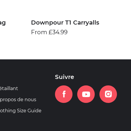
ag
Downpour T1 Carryalls
From £34.99
Suivre
taillant
 propos de nous
lothing Size Guide