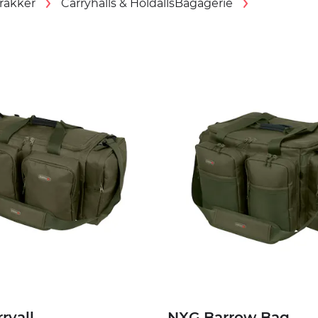
Trakker
Carryhalls & Holdalls
Bagagerie
ryall
NXG Barrow Bag