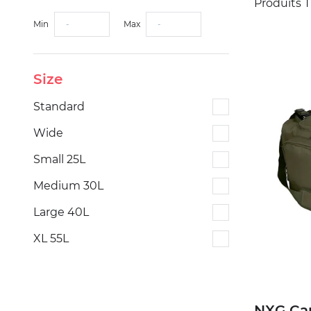
Produits 
Min
Max
Size
Standard
Standard
Wide
Wide
Small 25L
Small 25L
Medium 30L
Medium 30L
Large 40L
Large 40L
XL 55L
XL 55L
NXG Car