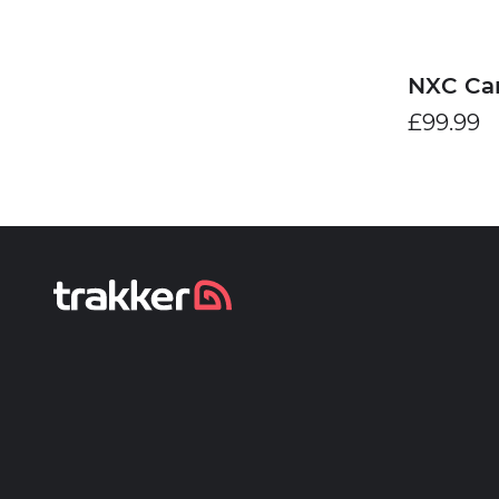
NXC Cam
£99.99