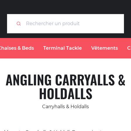
Chaises & Beds
Terminal Tackle
Vêtements
C
ANGLING CARRYALLS &
HOLDALLS
Carryhalls & Holdalls