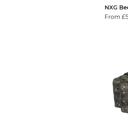
NXG Be
From £5