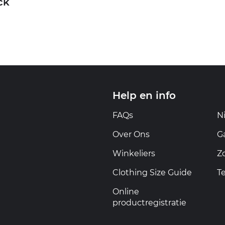
ck
Help en info
FAQs
N
Over Ons
G
Winkeliers
Z
Clothing Size Guide
T
Online
productregistratie