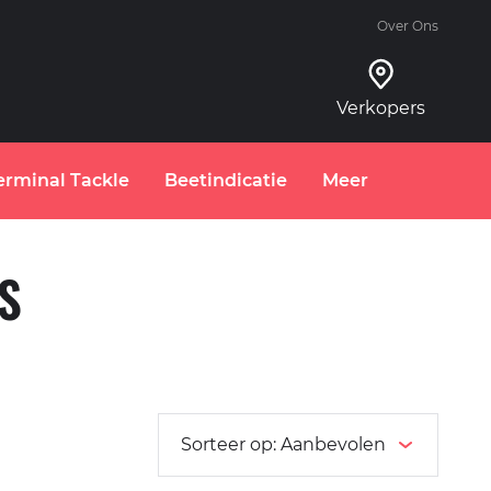
Over Ons
Verkopers
erminal Tackle
Beetindicatie
Meer
S