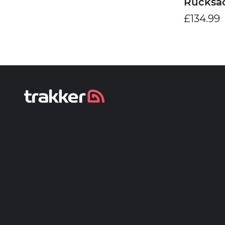
Rucksa
£134.99