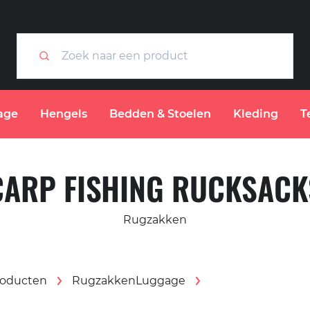
age
Hengels
Bedden & Stoelen
Kleding
T
CARP FISHING RUCKSACK
Rugzakken
roducten
Rugzakken
Luggage