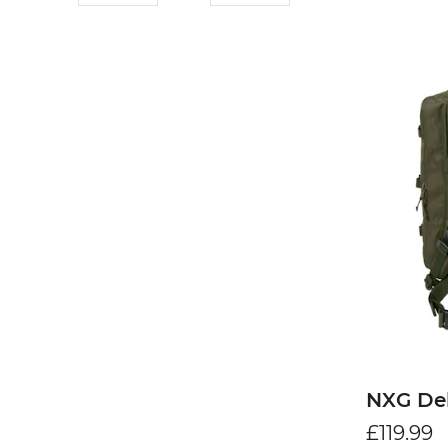
NXG De
£119.99