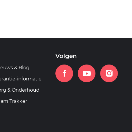
Volgen
ieuws & Blog
arantie-informatie
org & Onderhoud
eam Trakker